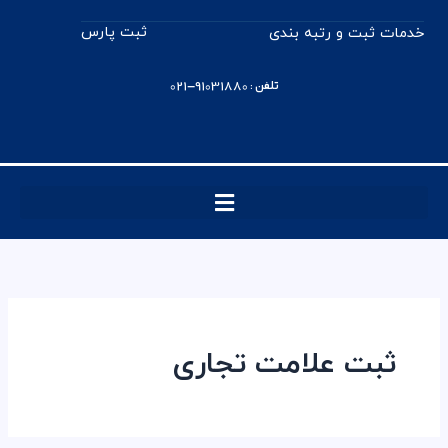
رش
ثبت پارس
خدمات ثبت و رتبه بندی
ه
حتوا
تلفن : 91031880-021
ثبت علامت تجاری