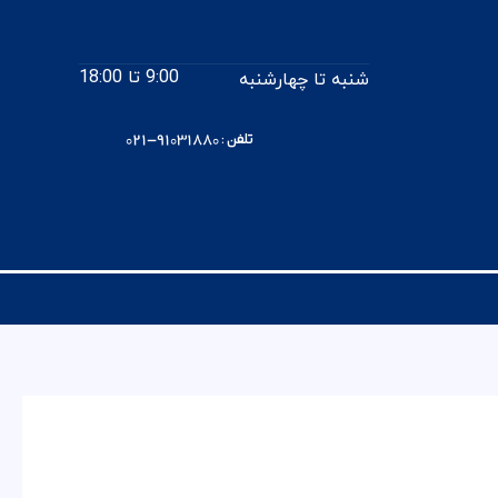
9:00 تا 18:00
شنبه تا چهارشنبه
تلفن : 91031880-021