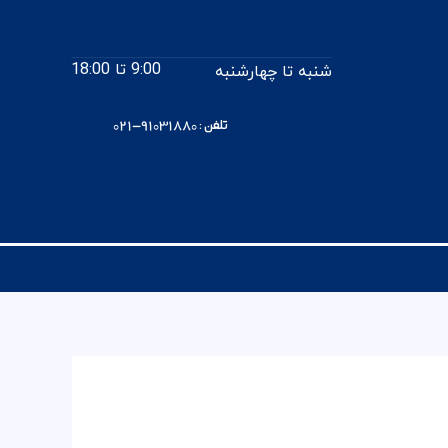
9:00 تا 18:00
شنبه تا چهارشنبه
تلفن : 91031880-021