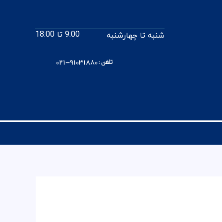
9:00 تا 18:00
شنبه تا چهارشنبه
تلفن : 91031880-021