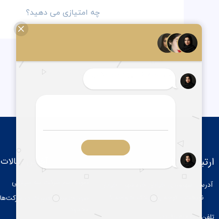
چه امتیازی می دهید؟
قبلی
اخذ رتبه 5 الی 1 پیمانکاری راه
ارتباط با ما
آخرین مقالات
نمونه اسم شرکت سه سیلابی
آدرس: سهروردی خیابان خرمشهر - خیابان
نوبخت - کوچه یکم پلاک 10 واحد 9
صورتجلسات تغییرات در شرکت‌ها
محدود
تلفن : 91031880-021