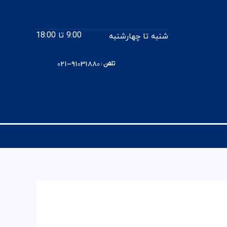
9:00 تا 18:00
شنبه تا چهارشنبه
تلفن : 91031880-021