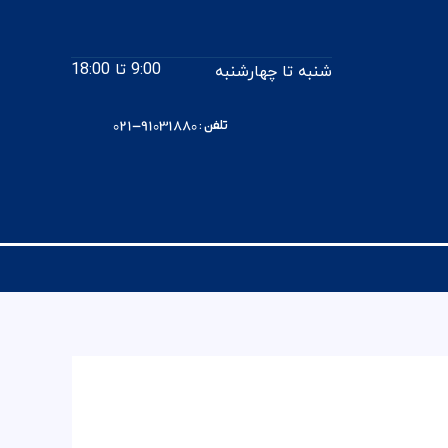
9:00 تا 18:00
شنبه تا چهارشنبه
تلفن : 91031880-021