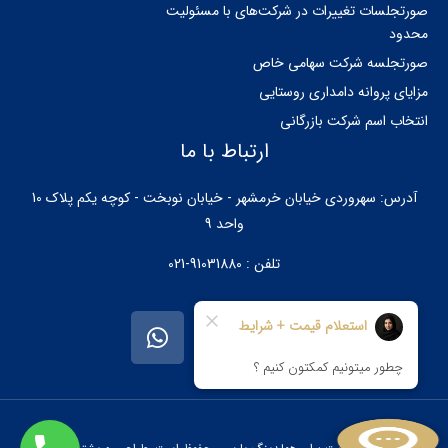
صورتجلسات تغییرات در شرکت‌های با مسئولیت
محدود
صورتجلسه شرکت سهامی خاص
مزایای پروانه دامداری روستایی
انتخاب اسم شرکت بازرگانی
ارتباط با ما
آدرس: سهروردی خیابان خرمشهر - خیابان نوبخت - کوچه یکم پلاک 10
واحد 9
تلفن : 91031880-021
W
I
T
h
n
e
a
s
l
t
t
e
s
a
g
a
g
r
p
r
a