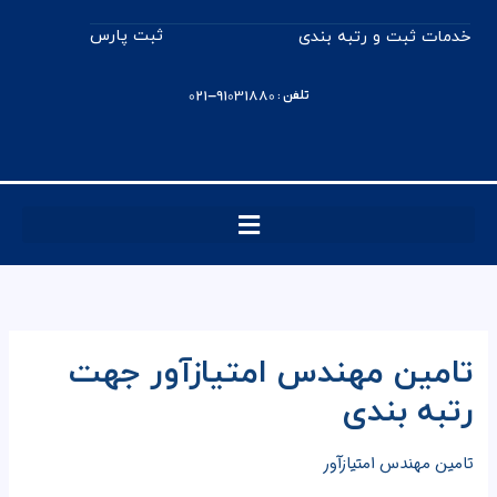
رش
ثبت پارس
خدمات ثبت و رتبه بندی
ه
حتوا
تلفن : 91031880-021
تامین مهندس امتیازآور جهت
رتبه بندی
تامین مهندس امتیازآور