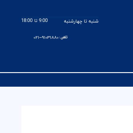
9:00 تا 18:00
شنبه تا چهارشنبه
تلفن : 91031880-021