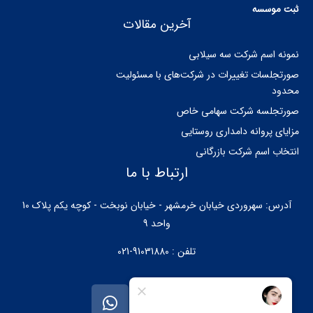
ثبت موسسه
آخرین مقالات
نمونه اسم شرکت سه سیلابی
صورتجلسات تغییرات در شرکت‌های با مسئولیت
محدود
صورتجلسه شرکت سهامی خاص
مزایای پروانه دامداری روستایی
انتخاب اسم شرکت بازرگانی
ارتباط با ما
آدرس: سهروردی خیابان خرمشهر - خیابان نوبخت - کوچه یکم پلاک 10
واحد 9
تلفن : 91031880-021
W
I
T
h
n
e
a
s
l